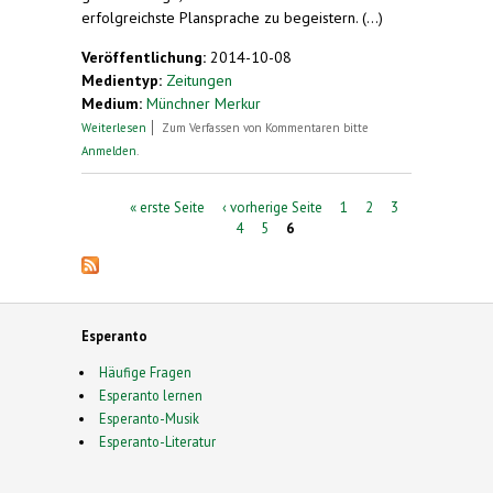
erfolgreichste Plansprache zu begeistern. (...)
Veröffentlichung:
2014-10-08
Medientyp:
Zeitungen
Medium:
Münchner Merkur
über Der Mensch des Tages - Im Esperanto-
Weiterlesen
Zum Verfassen von Kommentaren bitte
Fieber
Anmelden
.
Seiten
« erste Seite
‹ vorherige Seite
1
2
3
4
5
6
Esperanto
Häufige Fragen
Esperanto lernen
Esperanto-Musik
Esperanto-Literatur