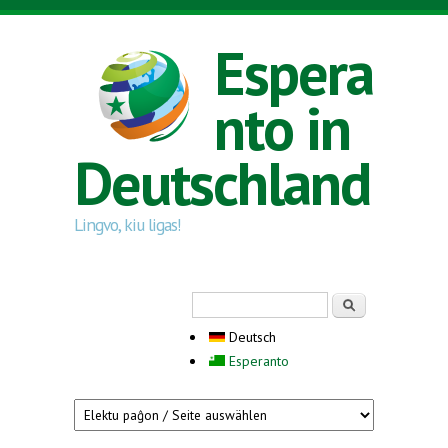
Direkt zum Inhalt
Espera
nto in
Deutschland
Lingvo, kiu ligas!
Suchformular
Suche
Deutsch
Esperanto