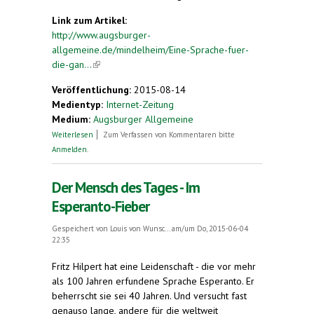
Link zum Artikel:
http://www.augsburger-
allgemeine.de/mindelheim/Eine-Sprache-fuer-
die-gan...
(link is external)
Veröffentlichung:
2015-08-14
Medientyp:
Internet-Zeitung
Medium:
Augsburger Allgemeine
über Eine Sprache für die ganze Welt
Weiterlesen
Zum Verfassen von Kommentaren bitte
Anmelden
.
Der Mensch des Tages - Im
Esperanto-Fieber
Gespeichert von
Louis von Wunsc...
am/um Do, 2015-06-04
22:35
Fritz Hilpert hat eine Leidenschaft - die vor mehr
als 100 Jahren erfundene Sprache Esperanto. Er
beherrscht sie sei 40 Jahren. Und versucht fast
genauso lange, andere für die weltweit