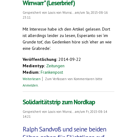
Wirrwarr" (Leserbrief)
Gespeichert von
Louis von Wunsc...
am/um So, 2015-08-16
23:11
Mit Interesse habe ich den Artikel gelesen. Dort
ist allerdings leider zu lesen, Esperanto sei 'im
Grunde tot', das Gedenken höre sich 'eher an wie
eine Grabrede'.
Veröffentlichung:
2014-09-22
Medientyp:
Zeitungen
Medium:
Frankenpost
über Esperanto lebt - Zum Kommentar "Eine
Weiterlesen
Zum Verfassen von Kommentaren bitte
Sprache gegen Babels Wirrwarr" (Leserbrief)
Anmelden
.
Solidaritätstrip zum Nordkap
Gespeichert von
Louis von Wunsc...
am/um Fr, 2015-08-14
14:21
Ralph Sandvoß und seine beiden