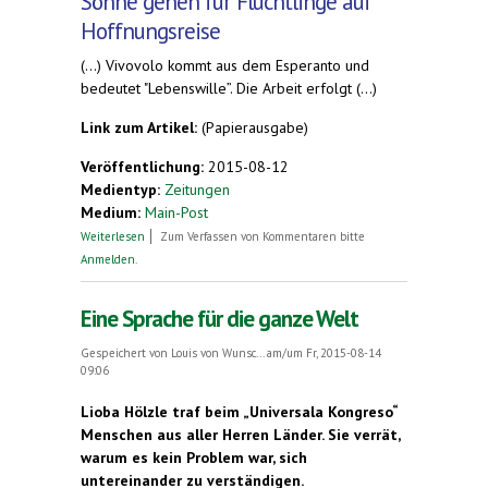
Söhne gehen für Flüchtlinge auf
Hoffnungsreise
(...) Vivovolo kommt aus dem Esperanto und
bedeutet "Lebenswille”. Die Arbeit erfolgt (...)
Link zum Artikel:
(Papierausgabe)
Veröffentlichung:
2015-08-12
Medientyp:
Zeitungen
Medium:
Main-Post
über Solidaritätstrip zum Nordkap
Weiterlesen
Zum Verfassen von Kommentaren bitte
Anmelden
.
Eine Sprache für die ganze Welt
Gespeichert von
Louis von Wunsc...
am/um Fr, 2015-08-14
09:06
Lioba Hölzle traf beim „Universala Kongreso“
Menschen aus aller Herren Länder. Sie verrät,
warum es kein Problem war, sich
untereinander zu verständigen.