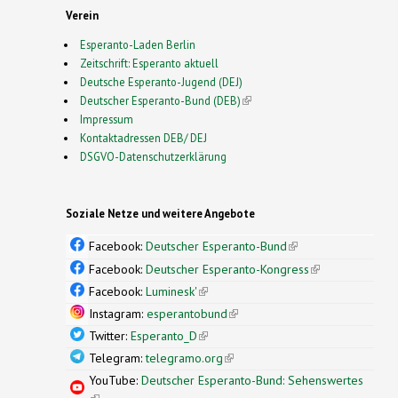
Verein
Esperanto-Laden Berlin
Zeitschrift: Esperanto aktuell
Deutsche Esperanto-Jugend (DEJ)
Deutscher Esperanto-Bund (DEB)
(link is external)
Impressum
Kontaktadressen DEB/ DEJ
DSGVO-Datenschutzerklärung
Soziale Netze und weitere Angebote
Facebook:
Deutscher Esperanto-Bund
(link is
external)
Facebook:
Deutscher Esperanto-Kongress
(link is
external)
Facebook:
Luminesk'
(link is external)
Instagram:
esperantobund
(link is external)
Twitter:
Esperanto_D
(link is external)
Telegram:
telegramo.org
(link is external)
YouTube:
Deutscher Esperanto-Bund: Sehenswertes